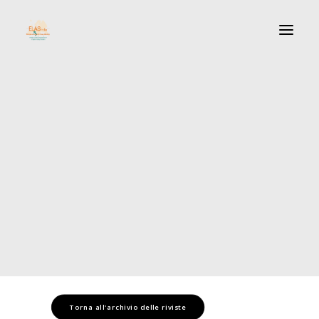
Cos’è Elas
Statuto
Direttivo
LigandAssay – Comitato di redazione / Editorial Board
LigandAssay – Contenuti / Contents
igandassay – Norme per gli autori / Instructions for Autho
Convegni
VOL. 25 – N° 3
COVID-19 E DINTORNI
Torna all'archivio delle riviste