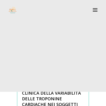
Cos’è Elas
Statuto
Direttivo
LigandAssay – Comitato di redazione / Editorial Board
LigandAssay – Contenuti / Contents
igandassay – Norme per gli autori / Instructions for Autho
Convegni
VOL. 27 – N° 2
CARATTERISTICHE
ANALITICHE E IMPORTANZA
CLINICA DELLA VARIABILITÀ
DELLE TROPONINE
CARDIACHE NEI SOGGETTI