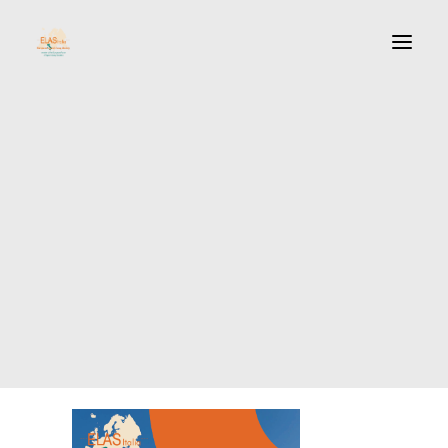
Cos’è Elas
Statuto
Direttivo
LigandAssay – Comitato di redazione / Editorial Board
LigandAssay – Contenuti / Contents
igandassay – Norme per gli autori / Instructions for Autho
14°
Convegni
Convegno di
Immunometria
12/05/2026